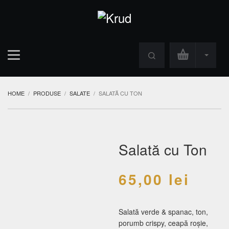
HOME
PRODUSE
SALATE
SALATĂ CU TON
Salată cu Ton
65,00
lei
Salată verde & spanac,
ton
,
porumb crispy, ceapă roșie,