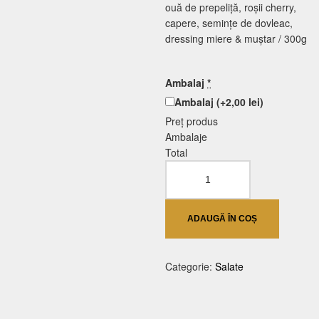
ouă
de prepeliță, roșii cherry,
capere, semințe de dovleac,
dressing miere &
muștar
/ 300g
Ambalaj
*
Ambalaj
(+2,00 lei)
Preț produs
Ambalaje
Total
Cantitate
Salată
cu
Ton
ADAUGĂ ÎN COȘ
Categorie:
Salate