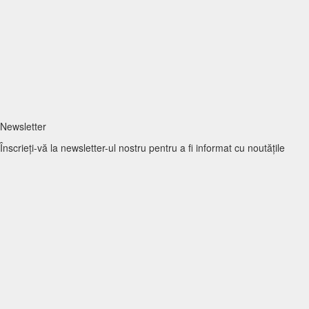
Newsletter
Înscrieți-vă la newsletter-ul nostru pentru a fi informat cu noutățile
Krud!
TRIMITE
Acasă
Meniu
Rezervări
Livrări
Corporate Party
Contact