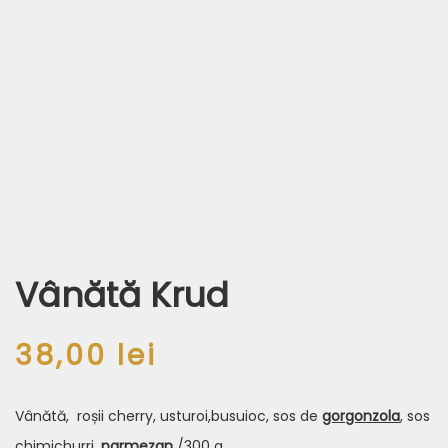
Vânătă Krud
38,00
lei
Vânătă, roșii cherry, usturoi,busuioc, sos de
gorgonzola
, sos
chimichurri,
parmezan
/300 g