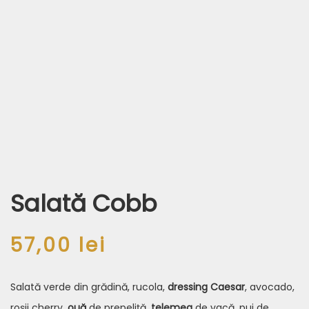
Salată Cobb
57,00
lei
Salată verde din grădină, rucola,
dressing Caesar
, avocado,
roșii cherry,
ou
ă
de prepeliță,
telemea
de vacă, pui de