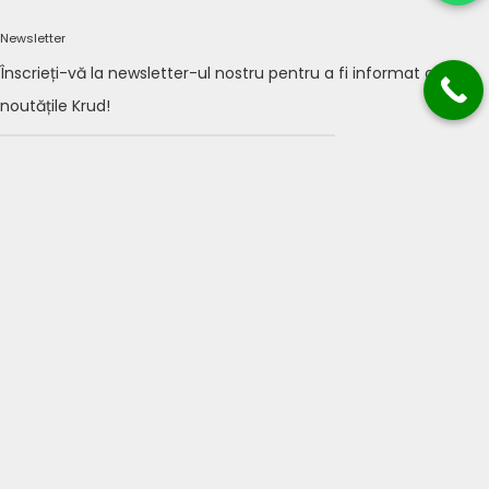
Newsletter
Înscrieți-vă la newsletter-ul nostru pentru a fi informat cu
noutățile Krud!
TRIMITE
Acasă
Meniu
Rezervări
Livrări
Corporate Party
Contact
SOCIAL MEDIA