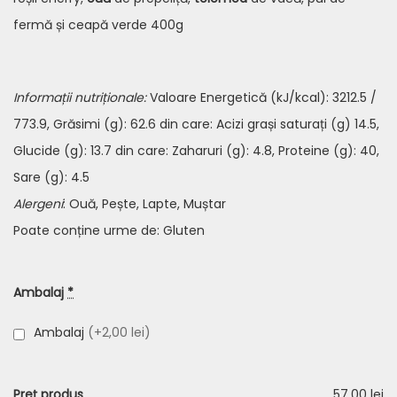
fermă și ceapă verde 400g
Informații nutriționale:
Valoare Energetică (kJ/kcal): 3212.5 /
773.9, Grăsimi (g): 62.6 din care: Acizi grași saturați (g) 14.5,
Glucide (g): 13.7 din care: Zaharuri (g): 4.8, Proteine (g): 40,
Sare (g): 4.5
Alergeni
: Ouă, Pește, Lapte, Muștar
Poate conține urme de: Gluten
Ambalaj
*
Ambalaj
(+2,00 lei)
Preț produs
57,00 lei