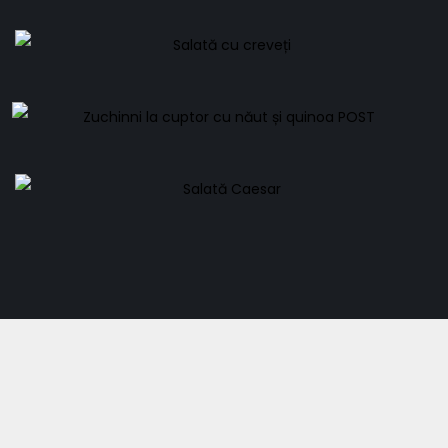
Vânătă Krud
38,00
lei
Salată cu creveți
68,00
lei
Zuchinni la cuptor cu năut și quinoa POST
46,00
lei
Salată Caesar
52,00
lei