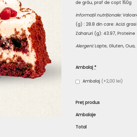
de grâu, praf de copt 150g
Informații nutriționale:
Valoar
(g) : 28.8 din care: Acizi gras
Zaharuri (g): 43.97, Proteine (
Alergeni:
Lapte, Gluten, Oua, 
Ambalaj
*
Ambalaj
(+2,00 lei)
Preț produs
Ambalaje
Total