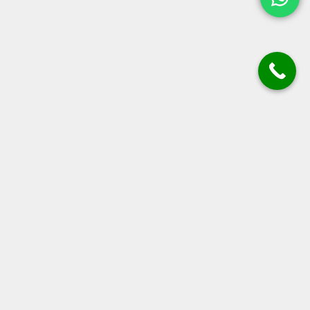
 noutățile Krud!