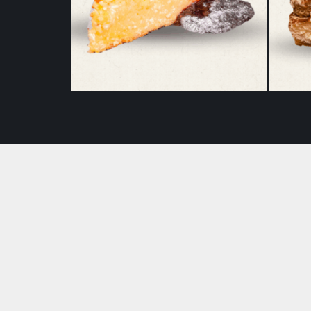
Alivancă
31,00
lei