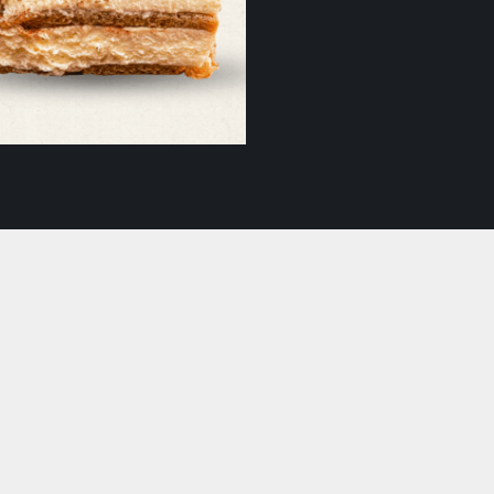
Tiramisu
33,00
lei