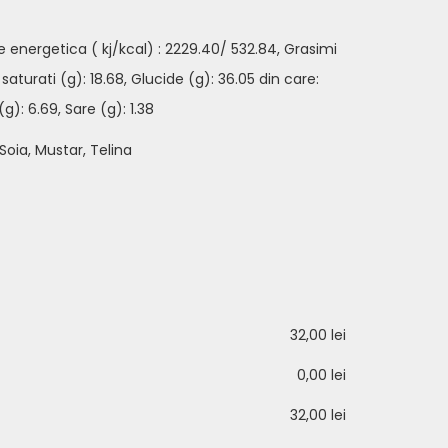
e energetica ( kj/kcal) : 2229.40/ 532.84, Grasimi
i saturati (g): 18.68, Glucide (g): 36.05 din care:
g): 6.69, Sare (g): 1.38
Soia, Mustar, Telina
32,00 lei
0,00 lei
32,00 lei