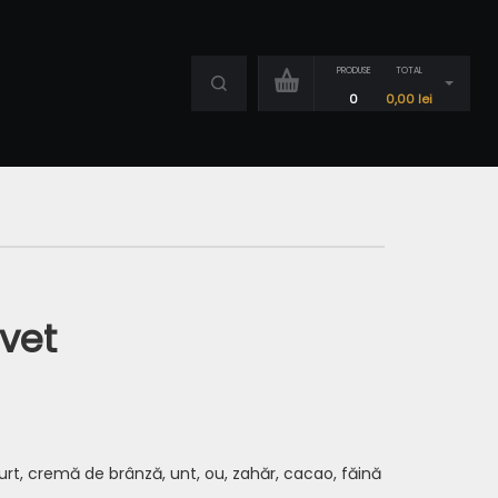
PRODUSE
TOTAL
0
0,00
lei
lvet
urt, cremă de brânză, unt, ou, zahăr, cacao, făină