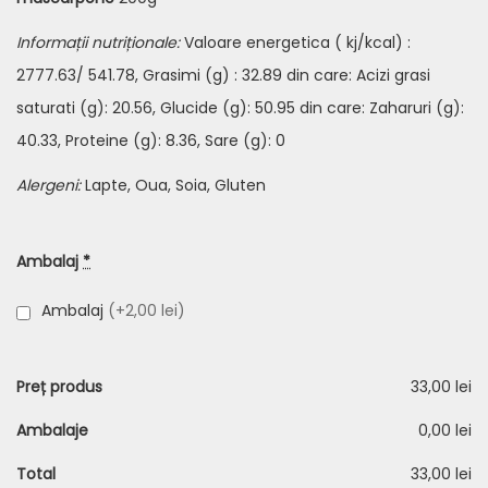
Informații nutriționale:
Valoare energetica ( kj/kcal) :
2777.63/ 541.78, Grasimi (g) : 32.89 din care: Acizi grasi
saturati (g): 20.56, Glucide (g): 50.95 din care: Zaharuri (g):
40.33, Proteine (g): 8.36, Sare (g): 0
Alergeni:
Lapte, Oua, Soia, Gluten
Ambalaj
*
Ambalaj
(+2,00 lei)
Preț produs
33,00 lei
Ambalaje
0,00 lei
Total
33,00 lei