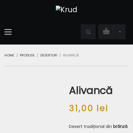
HOME
PRODUSE
DESERTURI
ALIVANCĂ
Alivancă
31,00
lei
Desert tradițional din
brâ
nz
ă