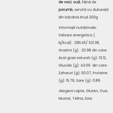
de vaci
,
ouă
, făină de
porumb
, servită cu dulceață
din băcănia Krud 200g
Informații nutriționale:
Valoare energetica (
kj/kcal) : 2181.45/ 521.38,
Grasimi (g) : 20.98 din care:
Acizi grasi saturati (g): 13.12,
Glucide (g): 43.09 din care:
Zaharuri (g): 50.07, Proteine
(g): 15.76, Sare (g): 0.89
Alergeni:
Lapte, Gluten, Oua,
Mustar, Telina, Soia