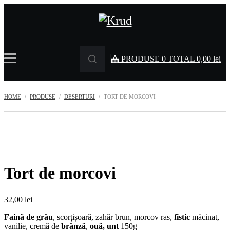
PRODUSE
0
TOTAL
0,00
lei
HOME
PRODUSE
DESERTURI
TORT DE MORCOVI
Tort de morcovi
32,00
lei
Faină
de grâu
, scorțișoară, zahăr brun, morcov ras,
fistic
măcinat,
vanilie, cremă de
brânză
,
ouă, unt
150g