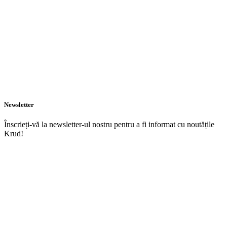
Newsletter
Înscrieți-vă la newsletter-ul nostru pentru a fi informat cu noutățile
Krud!
TRIMITE
Acasă
Meniu
Rezervări
Livrări