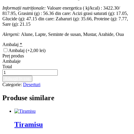
Informații nutriționale:
Valoare energetica ( kj/kcal) : 3422.30/
817.95, Grasimi (g) : 56.36 din care: Acizi grasi saturati (g): 17.05,
Glucide (g): 47.15 din care: Zaharuri (g): 35.66, Proteine (g): 7.77,
Sare (g): 21.15
Alergeni:
Alune, Lapte, Seminte de susan, Mustar, Arahide, Oua
Ambalaj
*
Ambalaj
(+2,00 lei)
Preț produs
Ambalaje
Total
Cantitate
Tort
Adaugă în coș
de
Categorie:
Deserturi
morcovi
Produse similare
Tiramisu