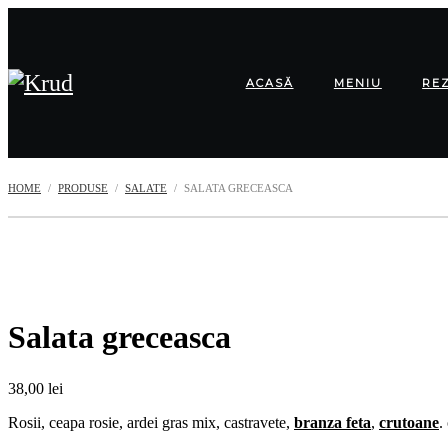
ACASĂ
MENIU
RE
HOME
PRODUSE
SALATE
SALATA GRECEASCA
Salata greceasca
38,00
lei
Rosii, ceapa rosie, ardei gras mix, castravete,
branza feta
,
crutoane
.