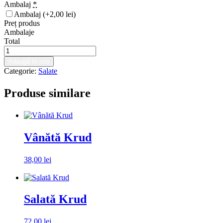
Ambalaj
*
Ambalaj
(+2,00 lei)
Preț produs
Ambalaje
Total
Cantitate
Salata
Adaugă în coș
greceasca
Categorie:
Salate
Produse similare
Vânătă Krud
38,00
lei
Alegeți ambalaj
Salată Krud
72,00
lei