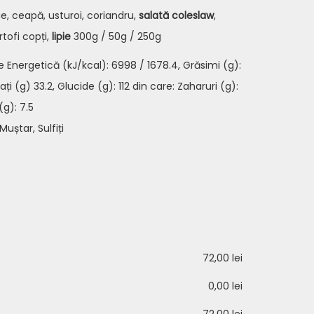
e, ceapă, usturoi, coriandru,
salată coleslaw
,
rtofi copți,
lipie
300g / 50g / 250g
e Energetică (kJ/kcal): 6998 / 1678.4, Grăsimi (g):
rați (g) 33.2, Glucide (g): 112 din care: Zaharuri (g):
(g): 7.5
uștar, Sulfiți
72,00 lei
0,00 lei
72,00 lei