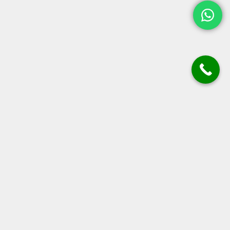
+40 (0)771 103.904
hello@krud.ro
Strada Dimitrie Ralet 1
Iași