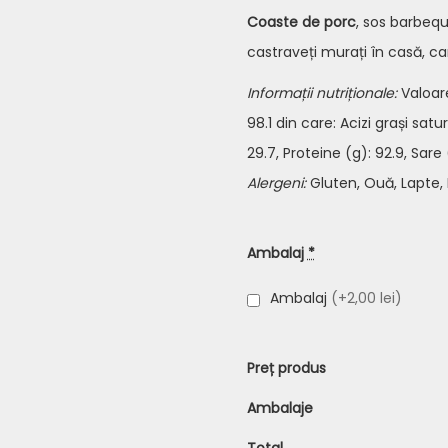
Coaste de porc
, sos barbequ
castraveți murați în casă, ca
Informații nutriționale:
Valoar
98.1 din care: Acizi grași satu
29.7, Proteine (g): 92.9, Sare 
Alergeni:
Gluten, Ouă, Lapte, M
Ambalaj
*
Ambalaj
(+2,00 lei)
Preț produs
Ambalaje
Total