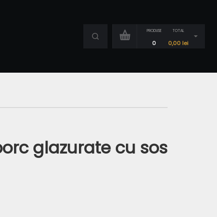
PRODUSE
TOTAL
0
0,00
lei
orc glazurate cu sos