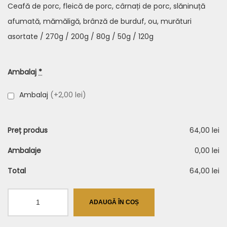
Ceafă de porc, fleică de porc, cârnați de porc, slăninuță
afumată, mămăligă,
brânză
de burduf,
ou
, murături
asortate / 270g / 200g / 80g / 50g / 120g
Ambalaj
*
Ambalaj
(+2,00 lei)
Preț produs
64,00 lei
Ambalaje
0,00 lei
Total
64,00 lei
Cantitate
ADAUGĂ ÎN COȘ
Tochitură
Moldovenească