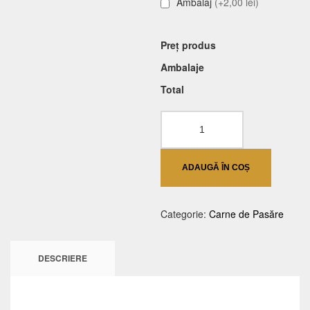
Ambalaj
(+2,00 lei)
Preț produs
Ambalaje
Total
Cantitate
Pui
toscan
ADAUGĂ ÎN COȘ
Categorie:
Carne de Pasăre
DESCRIERE