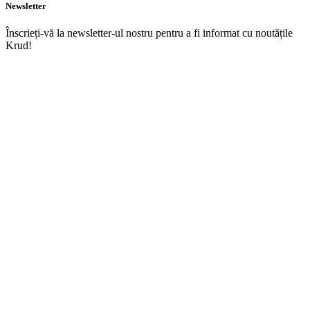
Newsletter
Înscrieți-vă la newsletter-ul nostru pentru a fi informat cu noutățile
Krud!
TRIMITE
Acasă
Meniu
Rezervări
Livrări
Corporate Party
Contact
SOCIAL MEDIA