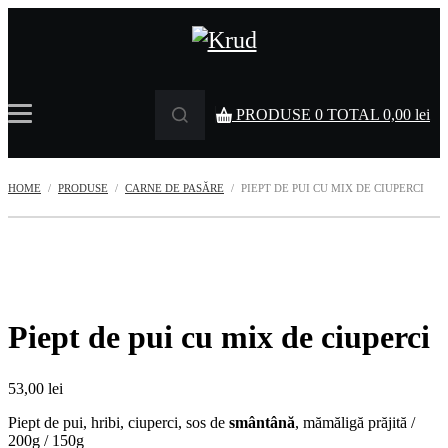
PRODUSE
0
TOTAL
0,00
lei
HOME
PRODUSE
CARNE DE PASĂRE
PIEPT DE PUI CU MIX DE CIUPERCI
Piept de pui cu mix de ciuperci
53,00
lei
Piept de pui, hribi, ciuperci, sos de
smântână
, mămăligă prăjită /
200g / 150g