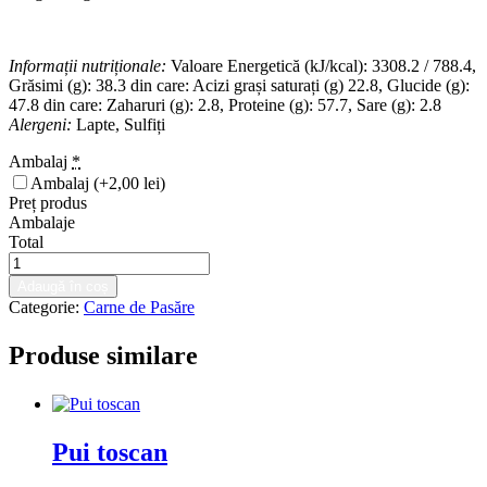
Informații nutriționale:
Valoare Energetică (kJ/kcal): 3308.2 / 788.4,
Grăsimi (g): 38.3 din care: Acizi grași saturați (g) 22.8, Glucide (g):
47.8 din care: Zaharuri (g): 2.8, Proteine (g): 57.7, Sare (g): 2.8
Alergeni:
Lapte, Sulfiți
Ambalaj
*
Ambalaj
(+2,00 lei)
Preț produs
Ambalaje
Total
Cantitate
Piept
Adaugă în coș
de
Categorie:
Carne de Pasăre
pui
cu
Produse similare
mix
de
ciuperci
Pui toscan