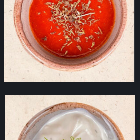
Sos barbeque 50g
7,00
lei