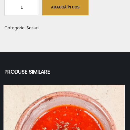
Cantitate
ADAUGĂ ÎN COȘ
Sos
de
Categorie:
Sosuri
gorgonzola
50g
PRODUSE SIMILARE