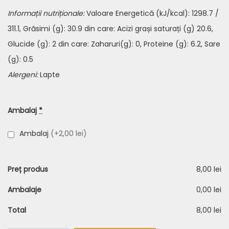
Informații nutriționale:
Valoare Energetică (kJ/kcal): 1298.7 /
311.1, Grăsimi (g): 30.9 din care: Acizi grași saturați (g) 20.6,
Glucide (g): 2 din care: Zaharuri(g): 0, Proteine (g): 6.2, Sare
(g): 0.5
Alergeni:
Lapte
Ambalaj
*
Ambalaj
(+2,00 lei)
Preț produs
8,00 lei
Ambalaje
0,00 lei
Total
8,00 lei