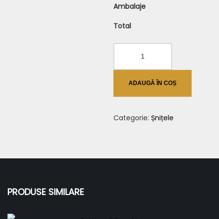
Ambalaje
Total
Cantitate
Șnițel
de
ADAUGĂ ÎN COȘ
pui
Valdostana
Categorie:
Șnițele
PRODUSE SIMILARE