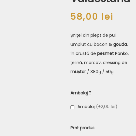
58,00
lei
Șnițel din piept de pui
umplut cu bacon &
gouda
,
în crustă de
pesmet
Panko
,
țelină
, morcov, dressing de
muștar
/ 380g / 50g
Ambalaj
*
Ambalaj
(+2,00 lei)
Preț produs