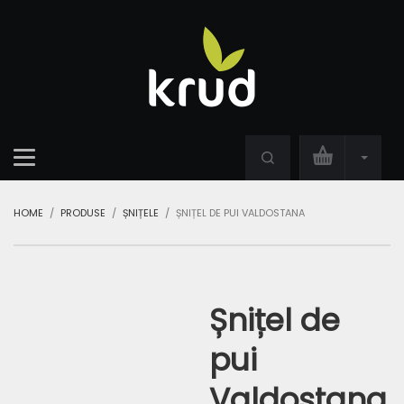
HOME
PRODUSE
ȘNIȚELE
ȘNIȚEL DE PUI VALDOSTANA
Șnițel de
pui
Valdostana