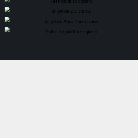
Fettina di Tacchino
Șnițel de pui Clasic
54,00
lei
Șnițel de Porc Tomahawk
50,00
lei
Șnițel de pui Parmigiana
59,00
lei
52,00
lei