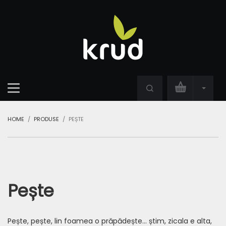
HOME
PRODUSE
PEȘTE
Pește
Pește, pește, lin foamea o prăpădește… știm, zicala e alta,