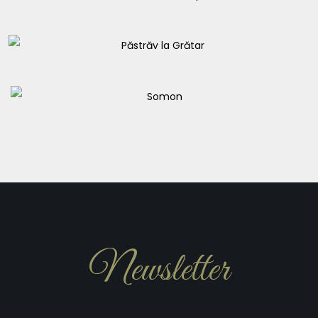
87,00
lei
Lup de mare cu sos mediteranean
79,00
lei
Păstrăv în crustă de porumb
55,00
lei
Păstrăv la Grătar
55,00
lei
Somon
81,00
lei
Newsletter