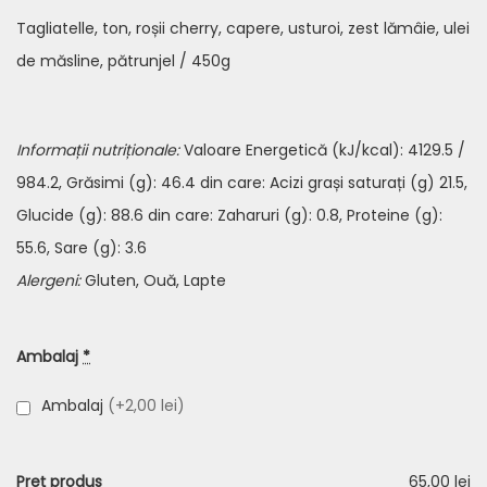
Tagliatelle
,
ton
, roșii cherry, capere, usturoi, zest lămâie, ulei
de măsline, pătrunjel / 450g
Informații nutriționale:
Valoare Energetică (kJ/kcal): 4129.5 /
984.2, Grăsimi (g): 46.4 din care: Acizi grași saturați (g) 21.5,
Glucide (g): 88.6 din care: Zaharuri (g): 0.8, Proteine (g):
55.6, Sare (g): 3.6
Alergeni:
Gluten, Ouă, Lapte
Ambalaj
*
Ambalaj
(+2,00 lei)
Preț produs
65,00 lei