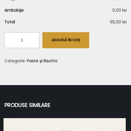
Ambalaje
0,00 lei
Total
65,00 lei
Cantitate
ADAUGĂ ÎN COȘ
Tagliatelle
cu
Categorie:
Paste și Risotto
Ton
PRODUSE SIMILARE