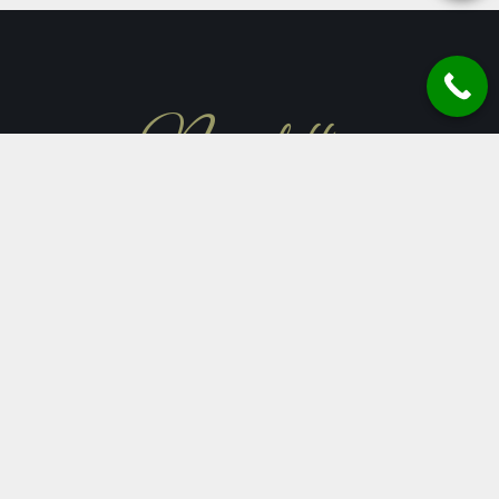
Newsletter
Înscrieți-vă la newsletter-ul nostru
pentru a fi informat cu noutățile Krud!
TRIMITE