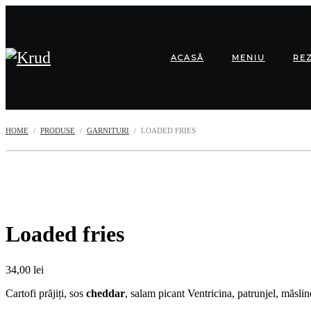
ACASĂ
MENIU
RE
HOME
PRODUSE
GARNITURI
LOADED FRIES
Loaded fries
34,00
lei
Cartofi prăjiți, sos
cheddar
, salam picant Ventricina, patrunjel, măsl