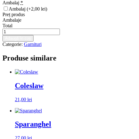
Ambalaj
*
Ambalaj
(+2,00 lei)
Preț produs
Ambalaje
Total
Cantitate
Loaded
Adaugă în coș
fries
Categorie:
Garnituri
Produse similare
Coleslaw
21,00
lei
Alegeți ambalaj
Sparanghel
27,00
lei