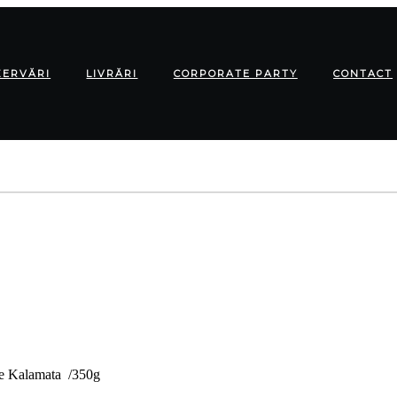
ZERVĂRI
LIVRĂRI
CORPORATE PARTY
CONTACT
ine Kalamata /350g