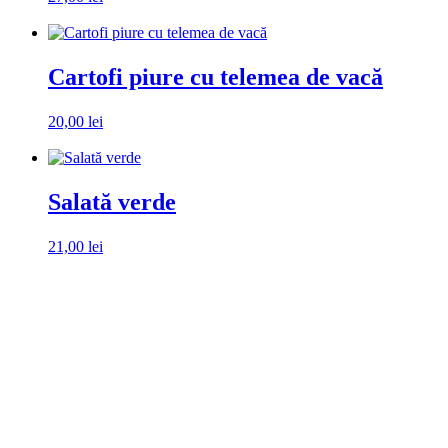
Alegeți ambalaj
Cartofi piure cu telemea de vacă
20,00
lei
Alegeți ambalaj
Salată verde
21,00
lei
Alegeți ambalaj