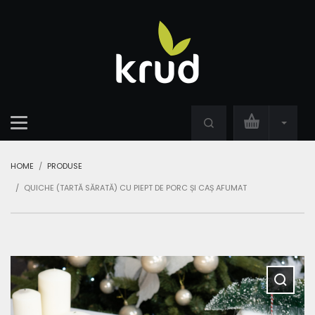
HOME
PRODUSE
QUICHE (TARTĂ SĂRATĂ) CU PIEPT DE PORC ȘI CAȘ AFUMAT