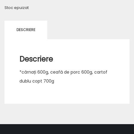
Stoc epuizat
DESCRIERE
Descriere
*cârnați 600g, ceafă de porc 600g, cartof
dublu copt 700g