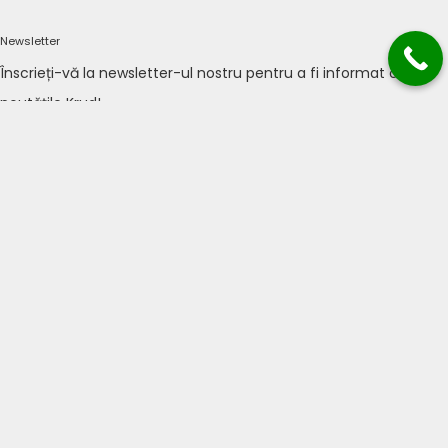
Newsletter
Înscrieți-vă la newsletter-ul nostru pentru a fi informat cu
noutățile Krud!
TRIMITE
Acasă
Meniu
Rezervări
Livrări
Corporate Party
Contact
SOCIAL MEDIA