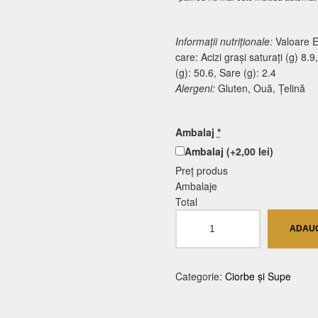
Informații nutriționale:
Valoare En
care: Acizi grași saturați (g) 8.
(g): 50.6, Sare (g): 2.4
Alergeni:
Gluten, Ouă, Țelină
Ambalaj
*
Ambalaj
(+2,00 lei)
Preț produs
Ambalaje
Total
Cantitate
ADAUG
Zamă
Moldovenească
Categorie:
Ciorbe și Supe