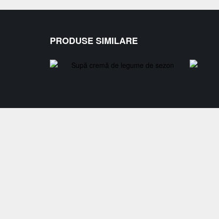
PRODUSE SIMILARE
Supă cremă de legume de sezon
28,00
lei