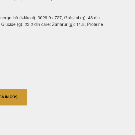
ergetică (kJ/kcal): 3029.9 / 727, Grăsimi (g): 48 din
9, Glucide (g): 23.2 din care: Zaharuri(g): 11.8, Proteine
Ă ÎN COȘ