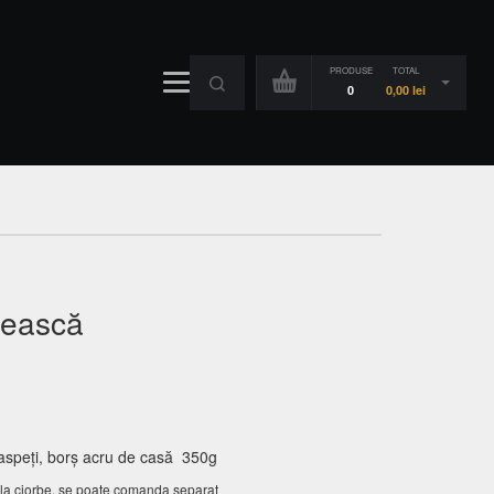
PRODUSE
TOTAL
0
0,00
lei
ească
speți, borș acru de casă 350g
 la ciorbe, se poate comanda separat